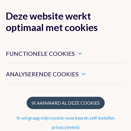
Deze website werkt
MENU
optimaal met cookies
Dit zijn noodzakelijke cookies die ervoor zorgen dat deze
website goed functioneert.
FUNCTIONELE COOKIES
Klimaat van België
Hiermee kunnen we het algemeen gebruik van deze website
meten.
ANALYSERENDE COOKIES
Recente waarnemingen te Ukkel
Klimatologisch overzicht
Klimatologische kaarten
IK AANVAARD AL DEZE COOKIES
Klimaatnormalen te Ukkel
Ik wil graag mijn cookie-voorkeuren zelf instellen
Klimaatatlas
privacybeleid
Klimaat in uw gemeente