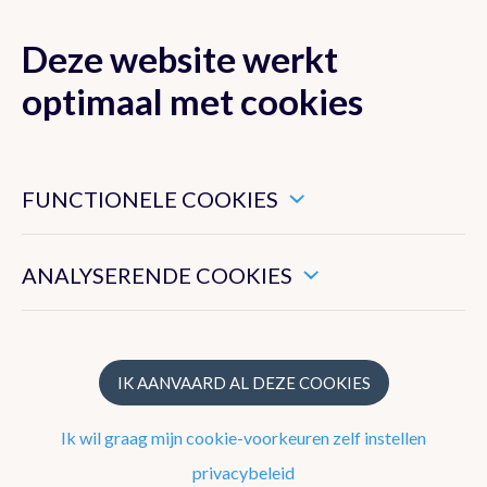
Deze website werkt
MENU
optimaal met cookies
Dit zijn noodzakelijke cookies die ervoor zorgen dat deze
website goed functioneert.
FUNCTIONELE COOKIES
Klimaat van België
Hiermee kunnen we het algemeen gebruik van deze website
meten.
ANALYSERENDE COOKIES
Recente waarnemingen te Ukkel
Klimatologisch overzicht
Klimatologische kaarten
IK AANVAARD AL DEZE COOKIES
Klimaatnormalen te Ukkel
Ik wil graag mijn cookie-voorkeuren zelf instellen
Klimaatatlas
privacybeleid
Klimaat in uw gemeente