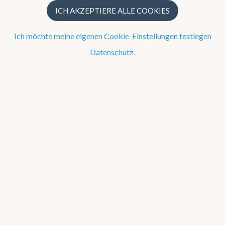
UV Index
ICH AKZEPTIERE ALLE COOKIES
Trockenheit
Ich möchte meine eigenen Cookie-Einstellungen festlegen
Ephemeriden von Sonne und Mond
Datenschutz.
Gezeiten
Pollenallergie und Heuschnupfen
Messwerte
Warnungen
Taupunkttemperatur
Temperatur
Taupunkttemperatur
relative
Luftfeuchtigkeit
Druck
niedrige Bewölkung
mittelhohe