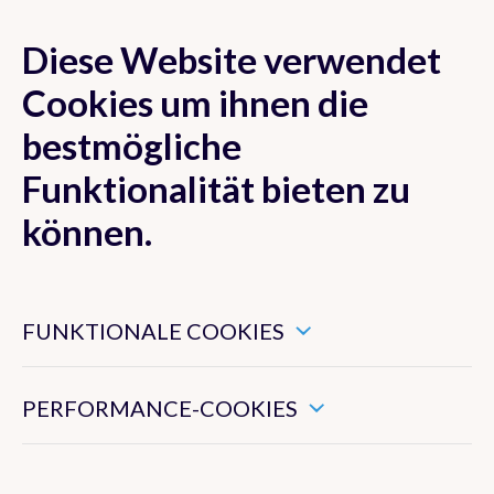
Diese Website verwendet
MENU
Cookies um ihnen die
bestmögliche
Funktionalität bieten zu
Vorhersage
können.
Messwerte
Diese Cookies sind notwendig für ein ordnungsgemäßes
Funktionieren der Website.
FUNKTIONALE COOKIES
Diese Cookies sammeln Informationen über Ihre
Belgien
Verwendung der Website und ermöglichen uns, die
Europa
Funktionen der Website zu verbessern.
PERFORMANCE-COOKIES
Niederschlagsradar
Satellitenbilder