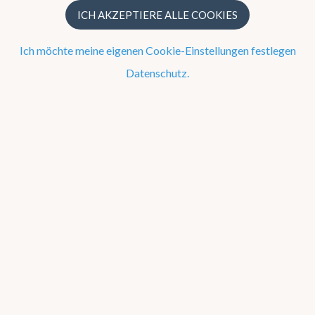
Ozonschicht
ICH AKZEPTIERE ALLE COOKIES
UV-Index
Ich möchte meine eigenen Cookie-Einstellungen festlegen
Webcams
Datenschutz.
WOW-BE
Warnungen
Kombiniert Belgien
Kombiniert Europa
Infrarot Europa
Visuelle Europa
Kombiniert Belgien